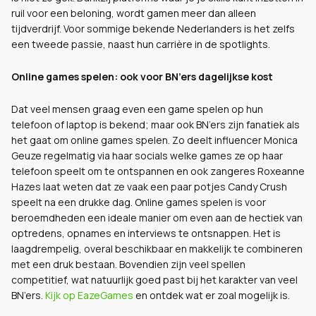
ruil voor een beloning, wordt gamen meer dan alleen
tijdverdrijf. Voor sommige bekende Nederlanders is het zelfs
een tweede passie, naast hun carrière in de spotlights.
Online games spelen: ook voor BN’ers dagelijkse kost
Dat veel mensen graag even een game spelen op hun
telefoon of laptop is bekend; maar ook BN’ers zijn fanatiek als
het gaat om online games spelen. Zo deelt influencer Monica
Geuze regelmatig via haar socials welke games ze op haar
telefoon speelt om te ontspannen en ook zangeres Roxeanne
Hazes laat weten dat ze vaak een paar potjes Candy Crush
speelt na een drukke dag. Online games spelen is voor
beroemdheden een ideale manier om even aan de hectiek van
optredens, opnames en interviews te ontsnappen. Het is
laagdrempelig, overal beschikbaar en makkelijk te combineren
met een druk bestaan. Bovendien zijn veel spellen
competitief, wat natuurlijk goed past bij het karakter van veel
BN’ers.
Kijk op EazeGames
en ontdek wat er zoal mogelijk is.