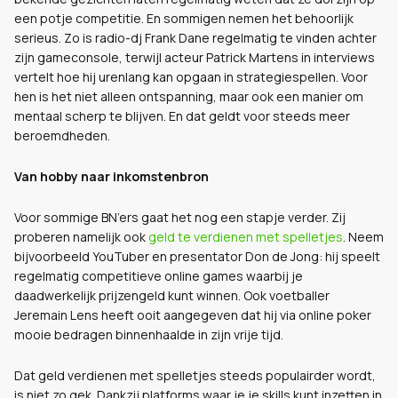
een potje competitie. En sommigen nemen het behoorlijk
serieus. Zo is radio-dj Frank Dane regelmatig te vinden achter
zijn gameconsole, terwijl acteur Patrick Martens in interviews
vertelt hoe hij urenlang kan opgaan in strategiespellen. Voor
hen is het niet alleen ontspanning, maar ook een manier om
mentaal scherp te blijven. En dat geldt voor steeds meer
beroemdheden.
Van hobby naar inkomstenbron
Voor sommige BN’ers gaat het nog een stapje verder. Zij
proberen namelijk ook
geld te verdienen met spelletjes
. Neem
bijvoorbeeld YouTuber en presentator Don de Jong: hij speelt
regelmatig competitieve online games waarbij je
daadwerkelijk prijzengeld kunt winnen. Ook voetballer
Jeremain Lens heeft ooit aangegeven dat hij via online poker
mooie bedragen binnenhaalde in zijn vrije tijd.
Dat geld verdienen met spelletjes steeds populairder wordt,
is niet zo gek. Dankzij platforms waar je je skills kunt inzetten in