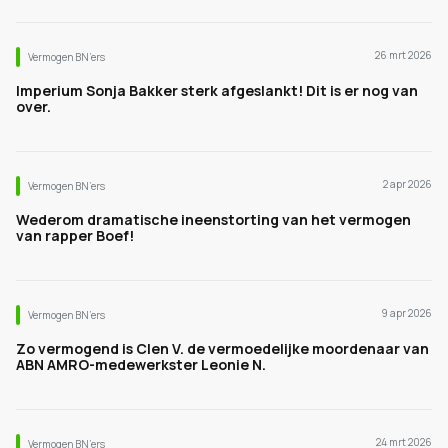
26 mrt 2026
Vermogen BN’ers
Imperium Sonja Bakker sterk afgeslankt! Dit is er nog van
over.
2 apr 2026
Vermogen BN’ers
Wederom dramatische ineenstorting van het vermogen
van rapper Boef!
9 apr 2026
Vermogen BN’ers
Zo vermogend is Clen V. de vermoedelijke moordenaar van
ABN AMRO-medewerkster Leonie N.
24 mrt 2026
Vermogen BN’ers