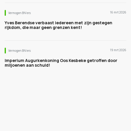
16 mrt 2026
Vermogen BN’ers
Yves Berendse verbaast iedereen met zijn gestegen
rijkdom, die maar geen grenzen kent!
19 mrt 2026
Vermogen BN’ers
Imperium Augurkenkoning Oos Kesbeke getroffen door
miljoenen aan schuld!