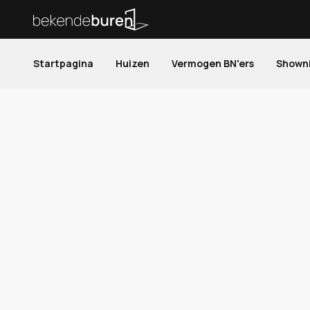
Startpagina
Huizen
Vermogen BN'ers
Shown