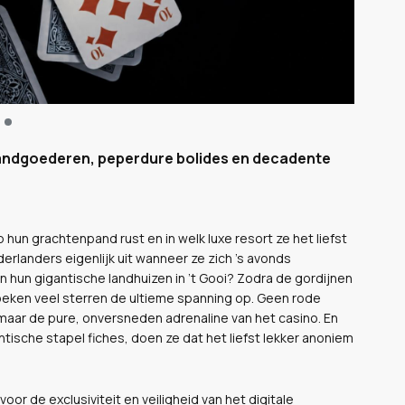
e landgoederen, peperdure bolides en decadente
un grachtenpand rust en in welk luxe resort ze het liefst
anders eigenlijk uit wanneer ze zich ’s avonds
in hun gigantische landhuizen in ’t Gooi? Zodra de gordijnen
zoeken veel sterren de ultieme spanning op. Geen rode
aar de pure, onversneden adrenaline van het casino. En
tische stapel fiches, doen ze dat het liefst lekker anoniem
or de exclusiviteit en veiligheid van het digitale