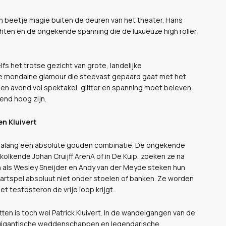
een beetje magie buiten de deuren van het theater. Hans
hten en de ongekende spanning die de luxueuze high roller
fs het trotse gezicht van grote, landelijke
de mondaine glamour die steevast gepaard gaat met het
een avond vol spektakel, glitter en spanning moet beleven,
kend hoog zijn.
en Kluivert
nialang een absolute gouden combinatie. De ongekende
olkende Johan Cruijff ArenA of in De Kuip, zoeken ze na
n als Wesley Sneijder en Andy van der Meyde steken hun
artspel absoluut niet onder stoelen of banken. Ze worden
t testosteron de vrije loop krijgt.
n is toch wel Patrick Kluivert. In de wandelgangen van de
n gigantische weddenschappen en legendarische,