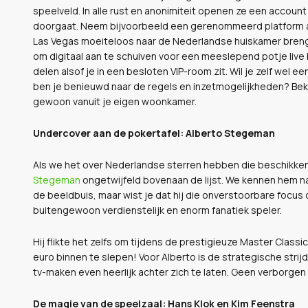
speelveld. In alle rust en anonimiteit openen ze een account 
doorgaat. Neem bijvoorbeeld een gerenommeerd platform 
Las Vegas moeiteloos naar de Nederlandse huiskamer brengt
om digitaal aan te schuiven voor een meeslepend potje live 
delen alsof je in een besloten VIP-room zit. Wil je zelf wel 
ben je benieuwd naar de regels en inzetmogelijkheden? Bek
gewoon vanuit je eigen woonkamer.
Undercover aan de pokertafel: Alberto Stegeman
Als we het over Nederlandse sterren hebben die beschikke
Stegeman
ongetwijfeld bovenaan de lijst. We kennen hem na
de beeldbuis, maar wist je dat hij die onverstoorbare focus o
buitengewoon verdienstelijk en enorm fanatiek speler.
Hij flikte het zelfs om tijdens de prestigieuze Master Class
euro binnen te slepen! Voor Alberto is de strategische strij
tv-maken even heerlijk achter zich te laten. Geen verborgen
De magie van de speelzaal: Hans Klok en Kim Feenstra