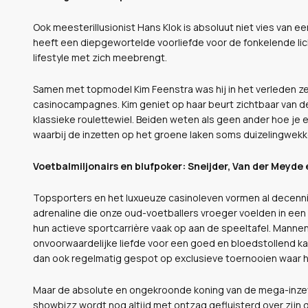
Ook meesterillusionist Hans Klok is absoluut niet vies van 
heeft een diepgewortelde voorliefde voor de fonkelende lic
lifestyle met zich meebrengt.
Samen met topmodel Kim Feenstra was hij in het verleden zel
casinocampagnes. Kim geniet op haar beurt zichtbaar van 
klassieke roulettewiel. Beiden weten als geen ander hoe je 
waarbij de inzetten op het groene laken soms duizelingwek
Voetbalmiljonairs en blufpoker: Sneijder, Van der Meyde 
Topsporters en het luxueuze casinoleven vormen al decen
adrenaline die onze oud-voetballers vroeger voelden in een k
hun actieve sportcarrière vaak op aan de speeltafel. Manne
onvoorwaardelijke liefde voor een goed en bloedstollend ka
dan ook regelmatig gespot op exclusieve toernooien waar he
Maar de absolute en ongekroonde koning van de mega-inzette
showbizz wordt nog altijd met ontzag gefluisterd over zij