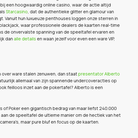
bij een hoogwaardig online casino, waar de actie altijd
als
Starcasino
, dat de authentieke glitter en glamour van
. Vanuit hun luxueuze penthouses loggen onze sterren in
blackjack, waar professionele dealers de kaarten real-time
eens de onvervalste spanning van de speeltafel ervaren en
ijk dan
alle details
en waan jezelf voor even een ware VIP,
n over ware stalen zenuwen, dan staat
presentator Alberto
tuurlijk allemaal van zijn spannende undercoveracties op
ok feilloos inzet aan de pokertafel? Alberto is een
ics of Poker een gigantisch bedrag van maar liefst 240.000
d aan de speeltafel de ultieme manier om de hectiek van het
 camera's, maar pure bluf en focus op de kaarten.