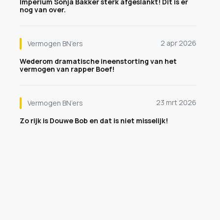
Imperium Sonja Bakker sterk afgeslankt! Dit is er
nog van over.
2 apr 2026
Vermogen BN’ers
Wederom dramatische ineenstorting van het
vermogen van rapper Boef!
23 mrt 2026
Vermogen BN’ers
Zo rijk is Douwe Bob en dat is niet misselijk!