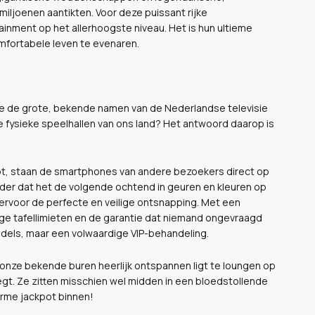
ljoenen aantikten. Voor deze puissant rijke
ainment op het allerhoogste niveau. Het is hun ultieme
comfortabele leven te evenaren.
 we de grote, bekende namen van de Nederlandse televisie
e fysieke speelhallen van ons land? Het antwoord daarop is
pt, staan de smartphones van andere bezoekers direct op
onder dat het de volgende ochtend in geuren en kleuren op
hiervoor de perfecte en veilige ontsnapping. Met een
oge tafellimieten en de garantie dat niemand ongevraagd
ddels, maar een volwaardige VIP-behandeling.
 onze bekende buren heerlijk ontspannen ligt te loungen op
gt. Ze zitten misschien wel midden in een bloedstollende
rme jackpot binnen!