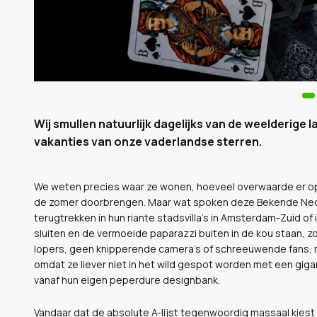
Wij smullen natuurlijk dagelijks van de weelderig
vakanties van onze vaderlandse sterren.
We weten precies waar ze wonen, hoeveel overwaarde er op h
de zomer doorbrengen. Maar wat spoken deze Bekende Nederl
terugtrekken in hun riante stadsvilla’s in Amsterdam-Zuid of 
sluiten en de vermoeide paparazzi buiten in de kou staan, 
lopers, geen knipperende camera's of schreeuwende fans, m
omdat ze liever niet in het wild gespot worden met een gigan
vanaf hun eigen peperdure designbank.
Vandaar dat de absolute A-lijst tegenwoordig massaal kiest vo