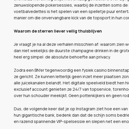
zenuwslopende pokersessies, waarbij de inzetten soms de mi
voetbalvedettes is het spelen van een spelletje puur entert
manier om die onvervangbare kick van de topsport in hun 
Waarom de sterren liever veilig thuisblijven
Je vraagt je na al deze verhalen misschien af: waarom zien
dan niet wekelijks de duurste champagne drinken in de grot
heel erg simpel: de absolute behoefte aan privacy.
Zodra een BN'er tegenwoordig een fysiek casino binnensta
ze gericht. Ze kunnen letterlijk geen inzet meer plaatsen z
alle juicekanalen belandt. Het digitale speelveld biedt hen 
exclusief account genieten ze 24/7 van topservice, torenh
over hun schouder meekijkt. Geen pottenkijkers en geen ro
Dus, de volgende keer dat je op Instagram ziet hoe een van
hun gigantische bank, bedenk dan dat de schijn soms bedrie
en razend spannende VIP-spelsessie en slepen net een eno