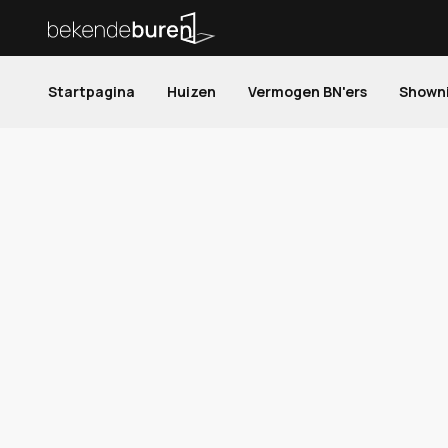
Startpagina
Huizen
Vermogen BN'ers
Shown