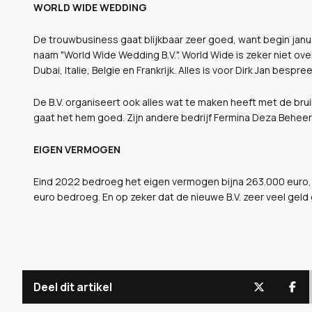
WORLD WIDE WEDDING
De trouwbusiness gaat blijkbaar zeer goed, want begin janua
naam "World Wide Wedding B.V.". World Wide is zeker niet over
Dubai, Italie, Belgie en Frankrijk. Alles is voor Dirk Jan bespre
De B.V. organiseert ook alles wat te maken heeft met de brui
gaat het hem goed. Zijn andere bedrijf Fermina Deza Behee
EIGEN VERMOGEN
Eind 2022 bedroeg het eigen vermogen bijna 263.000 euro, 
euro bedroeg. En op zeker dat de nieuwe B.V. zeer veel geld
Deel dit artikel