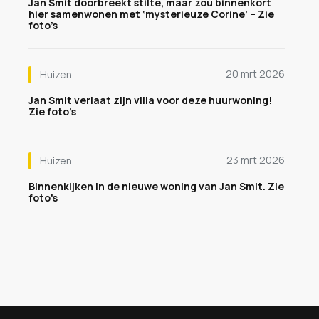
Jan Smit doorbreekt stilte, maar zou binnenkort
hier samenwonen met ‘mysterieuze Corine’ – Zie
foto’s
20 mrt 2026
Huizen
Jan Smit verlaat zijn villa voor deze huurwoning!
Zie foto’s
23 mrt 2026
Huizen
Binnenkijken in de nieuwe woning van Jan Smit. Zie
foto's