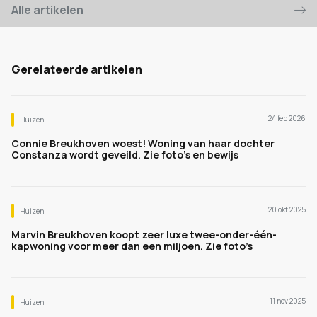
Alle artikelen
Gerelateerde artikelen
24 feb 2026
Huizen
Connie Breukhoven woest! Woning van haar dochter
Constanza wordt geveild. Zie foto's en bewijs
20 okt 2025
Huizen
Marvin Breukhoven koopt zeer luxe twee-onder-één-
kapwoning voor meer dan een miljoen. Zie foto’s
11 nov 2025
Huizen