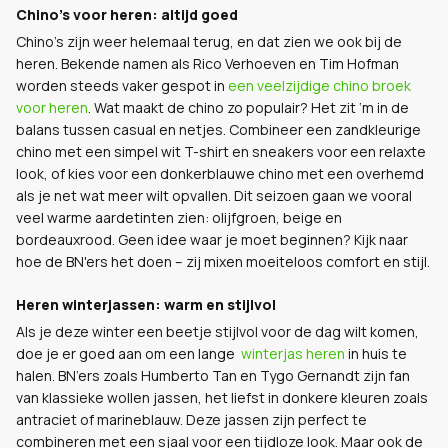
Chino’s voor heren: altijd goed
Chino’s zijn weer helemaal terug, en dat zien we ook bij de
heren. Bekende namen als Rico Verhoeven en Tim Hofman
worden steeds vaker gespot in
een veelzijdige chino broek
voor heren
. Wat maakt de chino zo populair? Het zit ‘m in de
balans tussen casual en netjes. Combineer een zandkleurige
chino met een simpel wit T-shirt en sneakers voor een relaxte
look, of kies voor een donkerblauwe chino met een overhemd
als je net wat meer wilt opvallen. Dit seizoen gaan we vooral
veel warme aardetinten zien: olijfgroen, beige en
bordeauxrood. Geen idee waar je moet beginnen? Kijk naar
hoe de BN'ers het doen – zij mixen moeiteloos comfort en stijl.
Heren winterjassen: warm en stijlvol
Als je deze winter een beetje stijlvol voor de dag wilt komen,
doe je er goed aan om een lange
winterjas heren
in huis te
halen. BN’ers zoals Humberto Tan en Tygo Gernandt zijn fan
van klassieke wollen jassen, het liefst in donkere kleuren zoals
antraciet of marineblauw. Deze jassen zijn perfect te
combineren met een sjaal voor een tijdloze look. Maar ook de