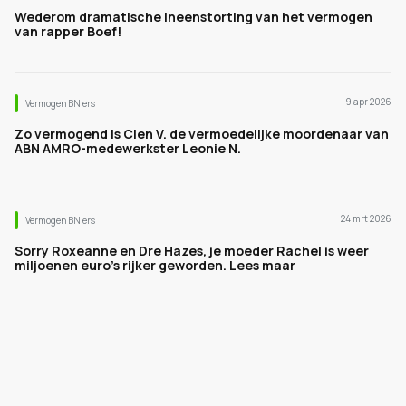
Wederom dramatische ineenstorting van het vermogen
van rapper Boef!
9 apr 2026
Vermogen BN’ers
Zo vermogend is Clen V. de vermoedelijke moordenaar van
ABN AMRO-medewerkster Leonie N.
24 mrt 2026
Vermogen BN’ers
Sorry Roxeanne en Dre Hazes, je moeder Rachel is weer
miljoenen euro's rijker geworden. Lees maar