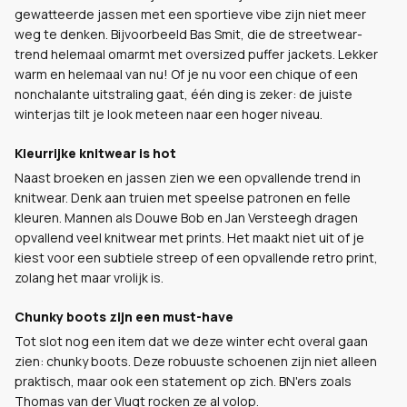
gewatteerde jassen met een sportieve vibe zijn niet meer
weg te denken. Bijvoorbeeld Bas Smit, die de streetwear-
trend helemaal omarmt met oversized puffer jackets. Lekker
warm en helemaal van nu! Of je nu voor een chique of een
nonchalante uitstraling gaat, één ding is zeker: de juiste
winterjas tilt je look meteen naar een hoger niveau.
Kleurrijke knitwear is hot
Naast broeken en jassen zien we een opvallende trend in
knitwear. Denk aan truien met speelse patronen en felle
kleuren. Mannen als Douwe Bob en Jan Versteegh dragen
opvallend veel knitwear met prints. Het maakt niet uit of je
kiest voor een subtiele streep of een opvallende retro print,
zolang het maar vrolijk is.
Chunky boots zijn een must-have
Tot slot nog een item dat we deze winter echt overal gaan
zien: chunky boots. Deze robuuste schoenen zijn niet alleen
praktisch, maar ook een statement op zich. BN'ers zoals
Thomas van der Vlugt rocken ze al volop.