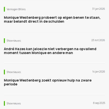
31 jan 2026
Vermogen BN’ers
Monique Westenberg probeert op eigen benen te staan,
maar belandt direct in de schulden
23 mrt 2026
Shownieuws
André Hazes kan jaloezie niet verbergen na opvallend
moment tussen Monique en andere man
14 jan 2026
Shownieuws
Monique Westenberg zoekt opnieuw hulp na zware
periode
8 sep 2025
Shownieuws