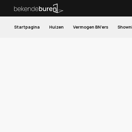
Startpagina
Huizen
Vermogen BN'ers
Shown