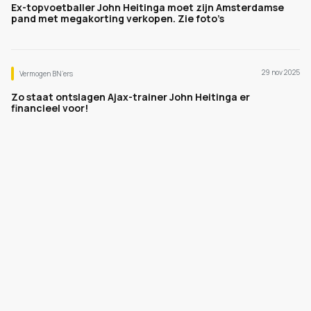
Ex-topvoetballer John Heitinga moet zijn Amsterdamse
pand met megakorting verkopen. Zie foto’s
29 nov 2025
Vermogen BN’ers
Zo staat ontslagen Ajax-trainer John Heitinga er
financieel voor!