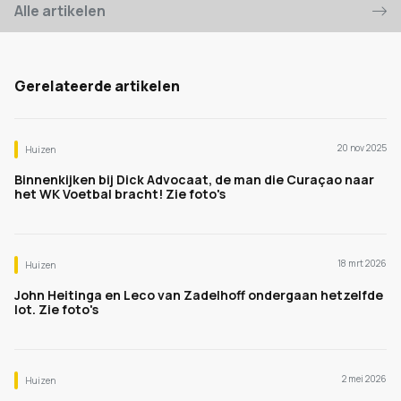
Alle artikelen
Gerelateerde artikelen
20 nov 2025
Huizen
Binnenkijken bij Dick Advocaat, de man die Curaçao naar
het WK Voetbal bracht! Zie foto's
18 mrt 2026
Huizen
John Heitinga en Leco van Zadelhoff ondergaan hetzelfde
lot. Zie foto's
2 mei 2026
Huizen