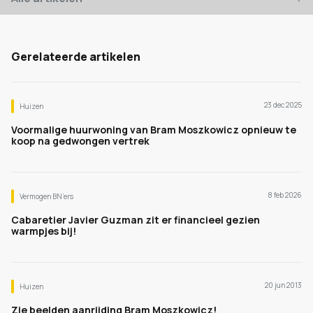
Gerelateerde artikelen
23 dec 2025
Huizen
Voormalige huurwoning van Bram Moszkowicz opnieuw te
koop na gedwongen vertrek
8 feb 2026
Vermogen BN’ers
Cabaretier Javier Guzman zit er financieel gezien
warmpjes bij!
20 jun 2013
Huizen
Zie beelden aanrijding Bram Moszkowicz!