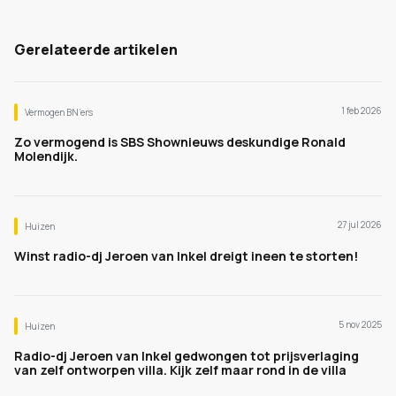
Gerelateerde artikelen
1 feb 2026
Vermogen BN’ers
Zo vermogend is SBS Shownieuws deskundige Ronald
Molendijk.
27 jul 2026
Huizen
Winst radio-dj Jeroen van Inkel dreigt ineen te storten!
5 nov 2025
Huizen
Radio-dj Jeroen van Inkel gedwongen tot prijsverlaging
van zelf ontworpen villa. Kijk zelf maar rond in de villa