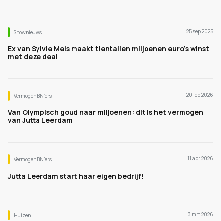
25 sep 2025
Shownieuws
Ex van Sylvie Meis maakt tientallen miljoenen euro’s winst
met deze deal
20 feb 2026
Vermogen BN’ers
Van Olympisch goud naar miljoenen: dit is het vermogen
van Jutta Leerdam
11 apr 2026
Vermogen BN’ers
Jutta Leerdam start haar eigen bedrijf!
3 mrt 2026
Huizen