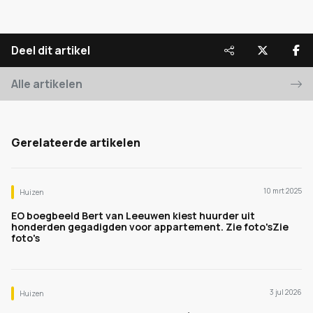
Deel dit artikel
Alle artikelen
Gerelateerde artikelen
10 mrt 2025
Huizen
EO boegbeeld Bert van Leeuwen kiest huurder uit
honderden gegadigden voor appartement. Zie foto'sZie
foto's
3 jul 2026
Huizen