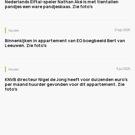
Nederlands Elftal-speler Nathan Aké is met tientallen
pandjes een ware pandjesbaas. Zie foto's
21 apr 2025
Huizen
Binnenkijken in appartement van EO boegbeeld Bert van
Leeuwen. Zie foto's
9 jul 2025
Huizen
KNVB directeur Nigel de Jong heeft voor duizenden euro's
per maand huurder gevonden voor dit appartement. Zie
foto's