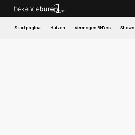
Startpagina
Huizen
Vermogen BN'ers
Shown