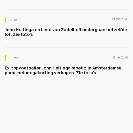
18 mrt 2026
Huizen
John Heitinga en Leco van Zadelhoff ondergaan hetzelfde
lot. Zie foto's
2 mei 2026
Huizen
Ex-topvoetballer John Heitinga moet zijn Amsterdamse
pand met megakorting verkopen. Zie foto’s