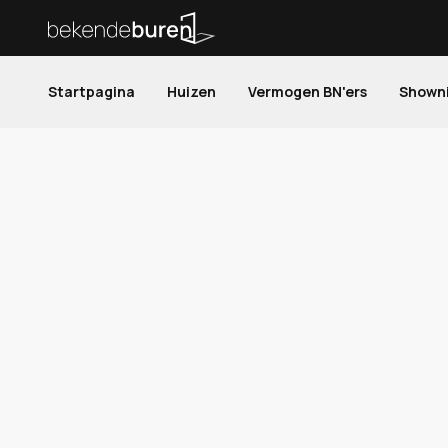
Startpagina
Huizen
Vermogen BN'ers
Shown