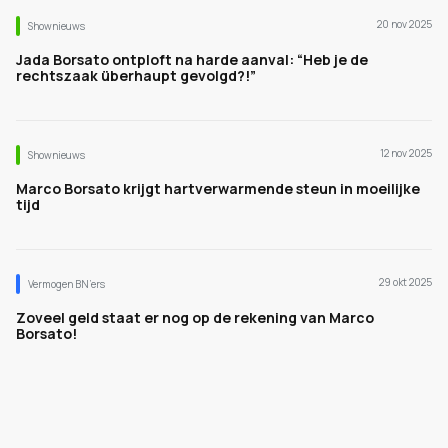
20 nov 2025
Shownieuws
Jada Borsato ontploft na harde aanval: “Heb je de
rechtszaak überhaupt gevolgd?!”
12 nov 2025
Shownieuws
Marco Borsato krijgt hartverwarmende steun in moeilijke
tijd
29 okt 2025
Vermogen BN’ers
Zoveel geld staat er nog op de rekening van Marco
Borsato!