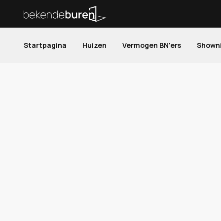
Startpagina
Huizen
Vermogen BN'ers
Shown