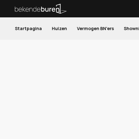
Startpagina
Huizen
Vermogen BN'ers
Shown