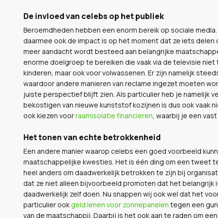
De invloed van celebs op het publiek
Beroemdheden hebben een enorm bereik op sociale media. Je
daarmee ook de impact is op het moment dat ze iets delen o
meer aandacht wordt besteed aan belangrijke maatschappel
enorme doelgroep te bereiken die vaak via de televisie niet t
kinderen, maar ook voor volwassenen. Er zijn namelijk steed
waardoor andere manieren van reclame ingezet moeten worden.
juiste perspectief blijft zien. Als particulier heb je nameli
bekostigen van nieuwe kunststof kozijnen is dus ook vaak ni
ook kiezen voor
raamisolatie financieren
, waarbij je een vas
Het tonen van echte betrokkenheid
Een andere manier waarop celebs een goed voorbeeld kunnen
maatschappelijke kwesties. Het is één ding om een tweet te
heel anders om daadwerkelijk betrokken te zijn bij organisat
dat ze niet alleen bijvoorbeeld promoten dat het belangrijk
daadwerkelijk zelf doen. Nu snappen wij ook wel dat het voor 
particulier ook
geld lenen voor zonnepanelen
tegen een guns
van de maatschappij. Daarbij is het ook aan te raden om e