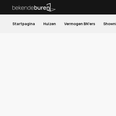
Startpagina
Huizen
Vermogen BN'ers
Shown