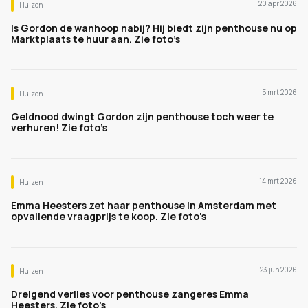
20 apr 2026
Huizen
Is Gordon de wanhoop nabij? Hij biedt zijn penthouse nu op
Marktplaats te huur aan. Zie foto’s
5 mrt 2026
Huizen
Geldnood dwingt Gordon zijn penthouse toch weer te
verhuren! Zie foto’s
14 mrt 2026
Huizen
Emma Heesters zet haar penthouse in Amsterdam met
opvallende vraagprijs te koop. Zie foto's
23 jun 2026
Huizen
Dreigend verlies voor penthouse zangeres Emma
Heesters. Zie foto's