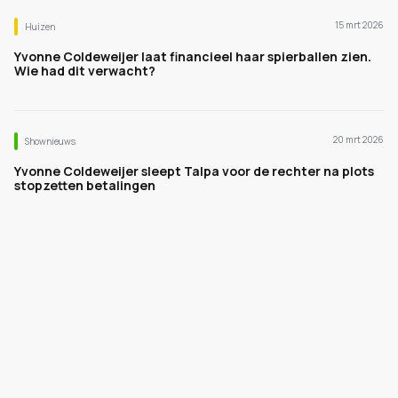
15 mrt 2026
Huizen
Yvonne Coldeweijer laat financieel haar spierballen zien.
Wie had dit verwacht?
20 mrt 2026
Shownieuws
Yvonne Coldeweijer sleept Talpa voor de rechter na plots
stopzetten betalingen