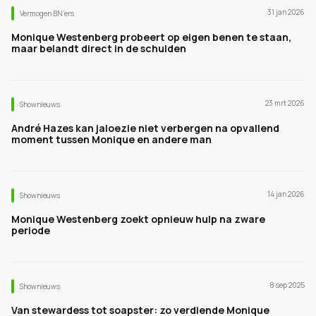
31 jan 2026
Vermogen BN’ers
Monique Westenberg probeert op eigen benen te staan,
maar belandt direct in de schulden
23 mrt 2026
Shownieuws
André Hazes kan jaloezie niet verbergen na opvallend
moment tussen Monique en andere man
14 jan 2026
Shownieuws
Monique Westenberg zoekt opnieuw hulp na zware
periode
8 sep 2025
Shownieuws
Van stewardess tot soapster: zo verdiende Monique