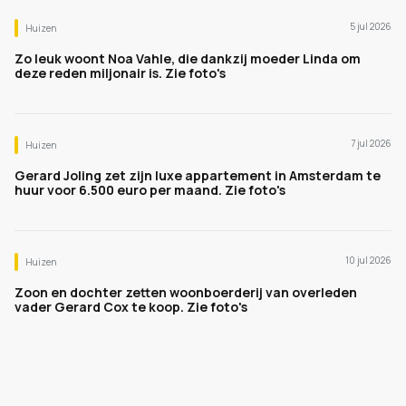
5 jul 2026
Huizen
Zo leuk woont Noa Vahle, die dankzij moeder Linda om
deze reden miljonair is. Zie foto's
7 jul 2026
Huizen
Gerard Joling zet zijn luxe appartement in Amsterdam te
huur voor 6.500 euro per maand. Zie foto's
10 jul 2026
Huizen
Zoon en dochter zetten woonboerderij van overleden
vader Gerard Cox te koop. Zie foto's