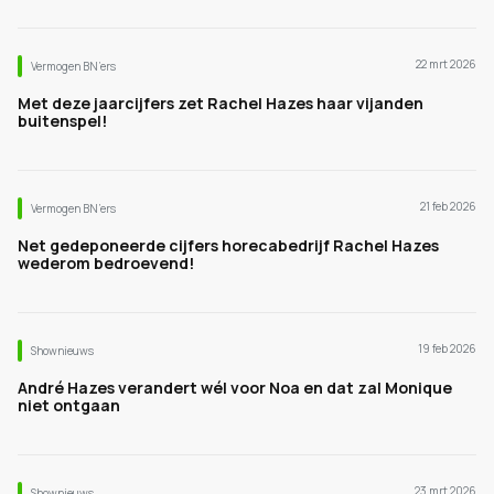
22 mrt 2026
Vermogen BN’ers
Met deze jaarcijfers zet Rachel Hazes haar vijanden
buitenspel!
21 feb 2026
Vermogen BN’ers
Net gedeponeerde cijfers horecabedrijf Rachel Hazes
wederom bedroevend!
19 feb 2026
Shownieuws
André Hazes verandert wél voor Noa en dat zal Monique
niet ontgaan
23 mrt 2026
Shownieuws