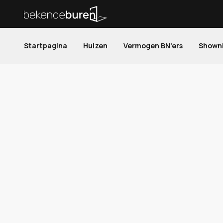
Startpagina
Huizen
Vermogen BN'ers
Shown