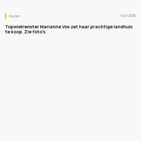
14 jul 2026
Huizen
Topwielrenster Marianne Vos zet haar prachtige landhuis
te koop. Zie foto's