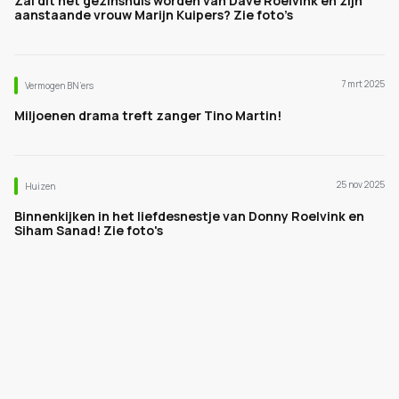
Zal dit het gezinshuis worden van Dave Roelvink en zijn
aanstaande vrouw Marijn Kuipers? Zie foto’s
7 mrt 2025
Vermogen BN’ers
Miljoenen drama treft zanger Tino Martin!
25 nov 2025
Huizen
Binnenkijken in het liefdesnestje van Donny Roelvink en
Siham Sanad! Zie foto's