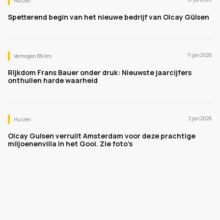
Huizen
Spetterend begin van het nieuwe bedrijf van Olcay Gülsen
11 jan 2026
Vermogen BN’ers
Rijkdom Frans Bauer onder druk: Nieuwste jaarcijfers
onthullen harde waarheid
2 jan 2026
Huizen
Olcay Gulsen verruilt Amsterdam voor deze prachtige
miljoenenvilla in het Gooi. Zie foto’s