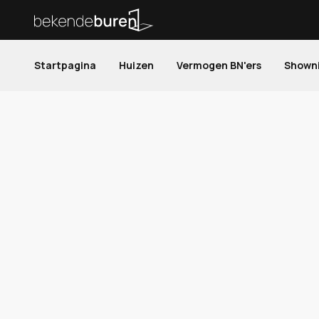
Startpagina
Huizen
Vermogen BN'ers
Shown