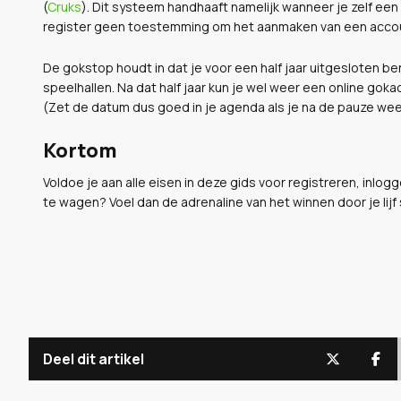
(
Cruks
). Dit systeem handhaaft namelijk wanneer je zelf een g
register geen toestemming om het aanmaken van een accou
De gokstop houdt in dat je voor een half jaar uitgesloten be
speelhallen. Na dat half jaar kun je wel weer een online goka
(Zet de datum dus goed in je agenda als je na de pauze weer
Kortom
Voldoe je aan alle eisen in deze gids voor registreren, inlogg
te wagen? Voel dan de adrenaline van het winnen door je lijf
Deel dit artikel