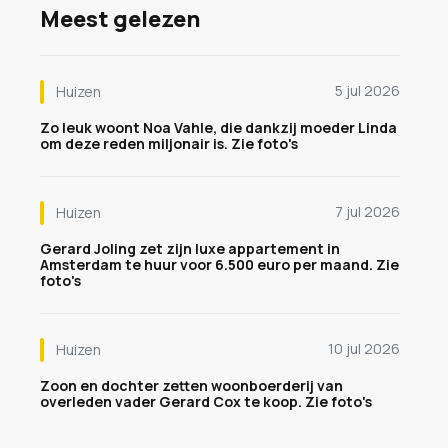
Meest gelezen
5 jul 2026
Huizen
Zo leuk woont Noa Vahle, die dankzij moeder Linda
om deze reden miljonair is. Zie foto's
7 jul 2026
Huizen
Gerard Joling zet zijn luxe appartement in
Amsterdam te huur voor 6.500 euro per maand. Zie
foto's
10 jul 2026
Huizen
Zoon en dochter zetten woonboerderij van
overleden vader Gerard Cox te koop. Zie foto's