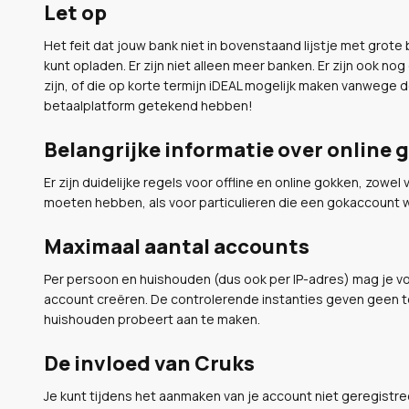
Let op
Het feit dat jouw bank niet in bovenstaand lijstje met grote b
kunt opladen. Er zijn niet alleen meer banken. Er zijn ook n
zijn, of die op korte termijn iDEAL mogelijk maken vanwege de
betaalplatform getekend hebben!
Belangrijke informatie over online 
Er zijn duidelijke regels voor offline en online gokken, zow
moeten hebben, als voor particulieren die een gokaccount 
Maximaal aantal accounts
Per persoon en huishouden (dus ook per IP-adres) mag je 
account creëren. De controlerende instanties geven geen 
huishouden probeert aan te maken.
De invloed van Cruks
Je kunt tijdens het aanmaken van je account niet geregistree