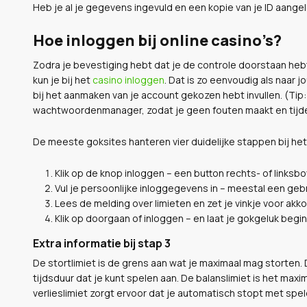
Heb je al je gegevens ingevuld en een kopie van je ID aange
Hoe inloggen bij online casino’s?
Zodra je bevestiging hebt dat je de controle doorstaan hebt
kun je bij het
casino inloggen
. Dat is zo eenvoudig als naar
bij het aanmaken van je account gekozen hebt invullen. (Tip
wachtwoordenmanager, zodat je geen fouten maakt en tijde
De meeste goksites hanteren vier duidelijke stappen bij het
Klik op de knop inloggen – een button rechts- of linksb
Vul je persoonlijke inloggegevens in – meestal een geb
Lees de melding over limieten en zet je vinkje voor akkoo
Klik op doorgaan of inloggen – en laat je gokgeluk begi
Extra informatie bij stap 3
De stortlimiet is de grens aan wat je maximaal mag storten
tijdsduur dat je kunt spelen aan. De balanslimiet is het maxi
verlieslimiet zorgt ervoor dat je automatisch stopt met spel