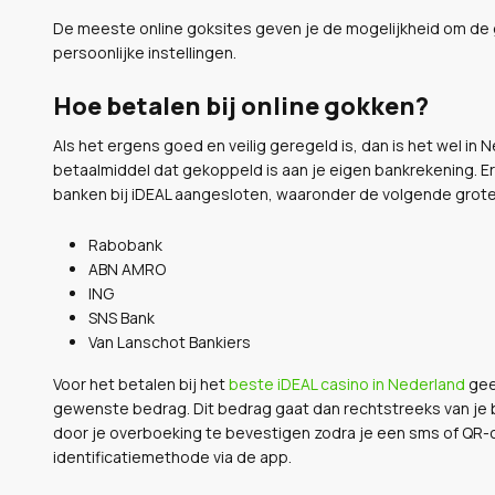
De meeste online goksites geven je de mogelijkheid om de g
persoonlijke instellingen.
Hoe betalen bij online gokken?
Als het ergens goed en veilig geregeld is, dan is het wel in
betaalmiddel dat gekoppeld is aan je eigen bankrekening. Er zi
banken bij iDEAL aangesloten, waaronder de volgende grot
Rabobank
ABN AMRO
ING
SNS Bank
Van Lanschot Bankiers
Voor het betalen bij het
beste iDEAL casino in Nederland
gee
gewenste bedrag. Dit bedrag gaat dan rechtstreeks van je b
door je overboeking te bevestigen zodra je een sms of QR-c
identificatiemethode via de app.