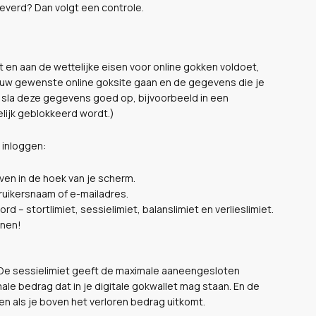
leverd? Dan volgt een controle.
 en aan de wettelijke eisen voor online gokken voldoet,
 jouw gewenste online goksite gaan en de gegevens die je
: sla deze gegevens goed op, bijvoorbeeld in een
lijk geblokkeerd wordt.)
 inloggen:
oven in de hoek van je scherm.
ruikersnaam of e-mailadres.
rd – stortlimiet, sessielimiet, balanslimiet en verlieslimiet.
nnen!
. De sessielimiet geeft de maximale aaneengesloten
male bedrag dat in je digitale gokwallet mag staan. En de
en als je boven het verloren bedrag uitkomt.