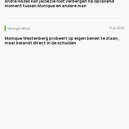
André Hazes kan jaloezie niet verbergen na opvallend
moment tussen Monique en andere man
31 jan 2026
Vermogen BN’ers
Monique Westenberg probeert op eigen benen te staan,
maar belandt direct in de schulden