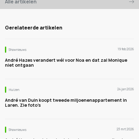
Alle artikelen
Gerelateerde artikelen
19 feb 2026
Shownieuws
André Hazes verandert wél voor Noa en dat zal Monique
niet ontgaan
24 jan 2026
Huizen
André van Duin koopt tweede miljoenenappartement in
Laren. Zie foto’s
23 mrt 2026
Shownieuws