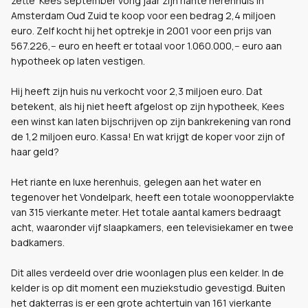
zette Kees september vorig jaar zijn riante herenhuis in
Amsterdam Oud Zuid te koop voor een bedrag 2,4 miljoen
euro. Zelf kocht hij het optrekje in 2001 voor een prijs van
567.226,-- euro en heeft er totaal voor 1.060.000,-- euro aan
hypotheek op laten vestigen.
Hij heeft zijn huis nu verkocht voor 2,3 miljoen euro. Dat
betekent, als hij niet heeft afgelost op zijn hypotheek, Kees
een winst kan laten bijschrijven op zijn bankrekening van rond
de 1,2 miljoen euro. Kassa! En wat krijgt de koper voor zijn of
haar geld?
Het riante en luxe herenhuis, gelegen aan het water en
tegenover het Vondelpark, heeft een totale woonoppervlakte
van 315 vierkante meter. Het totale aantal kamers bedraagt
acht, waaronder vijf slaapkamers, een televisiekamer en twee
badkamers.
Dit alles verdeeld over drie woonlagen plus een kelder. In de
kelder is op dit moment een muziekstudio gevestigd. Buiten
het dakterras is er een grote achtertuin van 161 vierkante