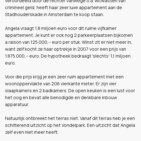
veroordeeld door de rechter vanwege o.a. witwassen van
crimineel geld, heeft haar zeer luxe appartement aan de
Stadhouderskade in Amsterdam te koop staan.
Angela vraagt 1,8 miljoen euro voor dit ruime vijfkamer
appartement. Je kunt er ook nog 2 parkeerplaatsen bijkomen
a raison van 125.000,-- euro per stuk. Winst zit er niet meer in,
want zelf kocht ze haar optrekje in 2007 voor een prijs van
1.875.000,-- euro. De hypotheek bedraagt 'slechts' 1,1 miljoen
euro.
Voor die prijs krijg je een zeer ruim appartement met een
woonoppervlakte van 206 vierkante meter. Er zijn vier
slaapkamers en 2 badkamers. De open keuken is een lust voor
het oog en bevat alle benodigde en denkbare inbouw
apparatuur.
Natuurlijk ontbreekt het terras niet. Vanaf dit terras heb je een
schitterend uitzicht op het Vondelpark. Een uitzicht dat Angela
zelf even niet meer heeft.