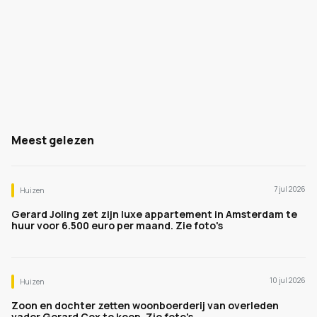
Meest gelezen
7 jul 2026
Huizen
Gerard Joling zet zijn luxe appartement in Amsterdam te
huur voor 6.500 euro per maand. Zie foto's
10 jul 2026
Huizen
Zoon en dochter zetten woonboerderij van overleden
vader Gerard Cox te koop. Zie foto's