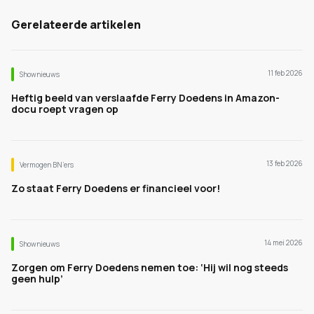
Gerelateerde artikelen
11 feb 2026
Shownieuws
Heftig beeld van verslaafde Ferry Doedens in Amazon-
docu roept vragen op
13 feb 2026
Vermogen BN’ers
Zo staat Ferry Doedens er financieel voor!
14 mei 2026
Shownieuws
Zorgen om Ferry Doedens nemen toe: ‘Hij wil nog steeds
geen hulp’