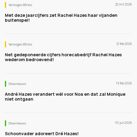
22 mrt 2026
Vermogen BN’ers
Met deze jaarcijfers zet Rachel Hazes haar vijanden
buitenspel!
21 feb 2026
Vermogen BN’ers
Net gedeponeerde cijfers horecabedrijf Rachel Hazes
wederom bedroevend!
19 feb 2026
Shownieuws
André Hazes verandert wél voor Noa en dat zal Monique
niet ontgaan
30 jun 2026
Shownieuws
Schoonvader adoreert Dré Hazes!