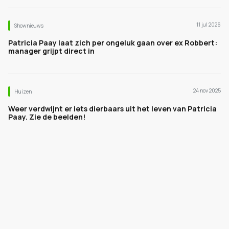
11 jul 2026
Shownieuws
Patricia Paay laat zich per ongeluk gaan over ex Robbert:
manager grijpt direct in
24 nov 2025
Huizen
Weer verdwijnt er iets dierbaars uit het leven van Patricia
Paay. Zie de beelden!