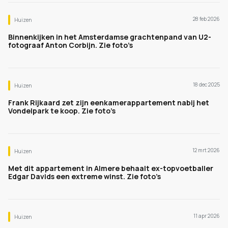
28 feb 2026
Huizen
Binnenkijken in het Amsterdamse grachtenpand van U2-
fotograaf Anton Corbijn. Zie foto’s
18 dec 2025
Huizen
Frank Rijkaard zet zijn eenkamerappartement nabij het
Vondelpark te koop. Zie foto’s
12 mrt 2026
Huizen
Met dit appartement in Almere behaalt ex-topvoetballer
Edgar Davids een extreme winst. Zie foto’s
11 apr 2026
Huizen