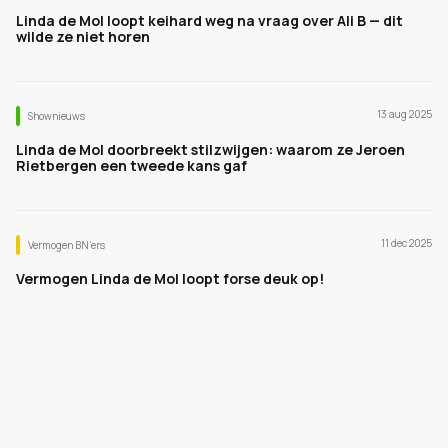
Linda de Mol loopt keihard weg na vraag over Ali B — dit
wilde ze niet horen
13 aug 2025
Shownieuws
Linda de Mol doorbreekt stilzwijgen: waarom ze Jeroen
Rietbergen een tweede kans gaf
11 dec 2025
Vermogen BN’ers
Vermogen Linda de Mol loopt forse deuk op!