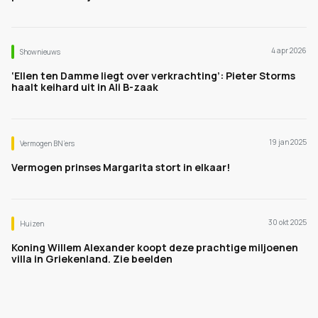
4 apr 2026
Shownieuws
‘Ellen ten Damme liegt over verkrachting’: Pieter Storms
haalt keihard uit in Ali B-zaak
19 jan 2025
Vermogen BN’ers
Vermogen prinses Margarita stort in elkaar!
30 okt 2025
Huizen
Koning Willem Alexander koopt deze prachtige miljoenen
villa in Griekenland. Zie beelden