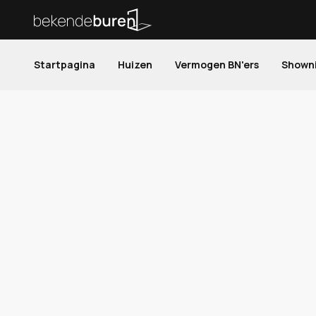
Startpagina
Huizen
Vermogen BN'ers
Shown