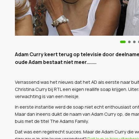
Adam Curry keert terug op televisie door deelnam
oude Adam bestaat niet meer........
Verrassend was het nieuws dat het AD als eerste naar bui
Christina Curry bij RTL een eigen reallife soap krijgen. Uite
verwachting is van een meisje.
In eerste instantie werd de soap niet echt enthousiast ont
Maar dan ineens duikt de naam van Adam Curry op, de man 
buis met de titel The Adams Family.
Dat was een regelrecht succes. Maar de Adam Curry die we
rigoureus in zijn leven veranderd?
Dat kun je hier uitgebrei