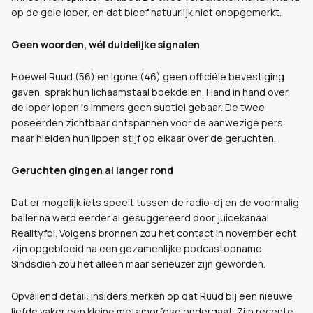
op de gele loper, en dat bleef natuurlijk niet onopgemerkt.
Geen woorden, wél duidelijke signalen
Hoewel Ruud (56) en Igone (46) geen officiële bevestiging
gaven, sprak hun lichaamstaal boekdelen. Hand in hand over
de loper lopen is immers geen subtiel gebaar. De twee
poseerden zichtbaar ontspannen voor de aanwezige pers,
maar hielden hun lippen stijf op elkaar over de geruchten.
Geruchten gingen al langer rond
Dat er mogelijk iets speelt tussen de radio-dj en de voormalig
ballerina werd eerder al gesuggereerd door juicekanaal
Realityfbi. Volgens bronnen zou het contact in november echt
zijn opgebloeid na een gezamenlijke podcastopname.
Sindsdien zou het alleen maar serieuzer zijn geworden.
Opvallend detail: insiders merken op dat Ruud bij een nieuwe
liefde vaker een kleine metamorfose ondergaat. Zijn recente