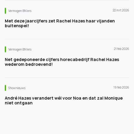
22 mrt 2026
Vermogen BN’ers
Met deze jaarcijfers zet Rachel Hazes haar vijanden
buitenspel!
21 feb 2026
Vermogen BN’ers
Net gedeponeerde cijfers horecabedrijf Rachel Hazes
wederom bedroevend!
19 feb 2026
Shownieuws
André Hazes verandert wél voor Noa en dat zal Monique
niet ontgaan