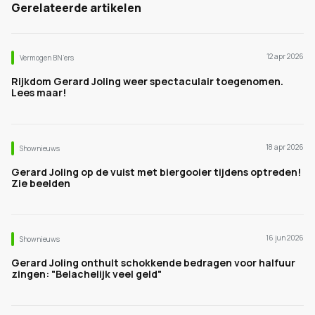
Gerelateerde artikelen
12 apr 2026
Vermogen BN’ers
Rijkdom Gerard Joling weer spectaculair toegenomen.
Lees maar!
18 apr 2026
Shownieuws
Gerard Joling op de vuist met biergooier tijdens optreden!
Zie beelden
16 jun 2026
Shownieuws
Gerard Joling onthult schokkende bedragen voor halfuur
zingen: "Belachelijk veel geld"