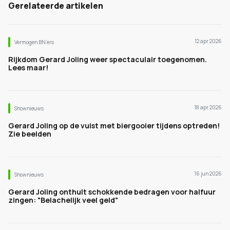
Gerelateerde artikelen
12 apr 2026
Vermogen BN’ers
Rijkdom Gerard Joling weer spectaculair toegenomen.
Lees maar!
18 apr 2026
Shownieuws
Gerard Joling op de vuist met biergooier tijdens optreden!
Zie beelden
16 jun 2026
Shownieuws
Gerard Joling onthult schokkende bedragen voor halfuur
zingen: "Belachelijk veel geld"