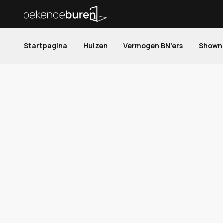
Startpagina
Huizen
Vermogen BN'ers
Shown