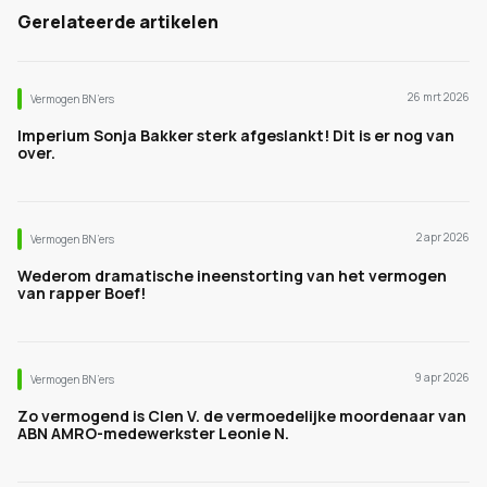
Gerelateerde artikelen
26 mrt 2026
Vermogen BN’ers
Imperium Sonja Bakker sterk afgeslankt! Dit is er nog van
over.
2 apr 2026
Vermogen BN’ers
Wederom dramatische ineenstorting van het vermogen
van rapper Boef!
9 apr 2026
Vermogen BN’ers
Zo vermogend is Clen V. de vermoedelijke moordenaar van
ABN AMRO-medewerkster Leonie N.