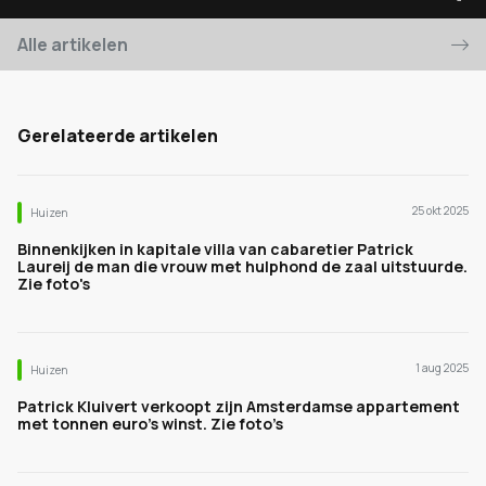
Alle artikelen
Gerelateerde artikelen
25 okt 2025
Huizen
Binnenkijken in kapitale villa van cabaretier Patrick
Laureij de man die vrouw met hulphond de zaal uitstuurde.
Zie foto's
1 aug 2025
Huizen
Patrick Kluivert verkoopt zijn Amsterdamse appartement
met tonnen euro’s winst. Zie foto’s