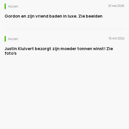
23 mei 2026
Huizen
Gordon en zijn vriend baden in luxe. Zie beelden
16 mrt 2024
Huizen
Justin Kluivert bezorgt zijn moeder tonnen winst! Zie
foto's