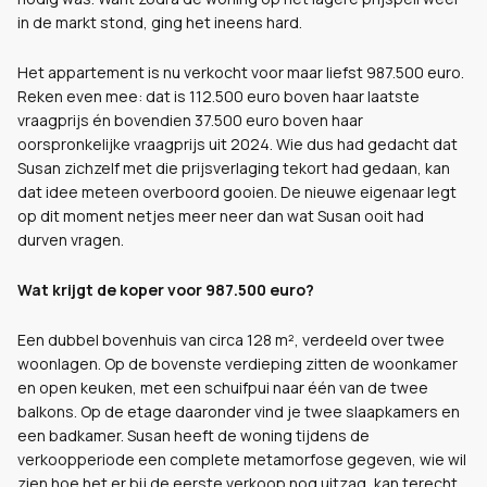
in de markt stond, ging het ineens hard.
Het appartement is nu verkocht voor maar liefst 987.500 euro.
Reken even mee: dat is 112.500 euro boven haar laatste
vraagprijs én bovendien 37.500 euro boven haar
oorspronkelijke vraagprijs uit 2024. Wie dus had gedacht dat
Susan zichzelf met die prijsverlaging tekort had gedaan, kan
dat idee meteen overboord gooien. De nieuwe eigenaar legt
op dit moment netjes meer neer dan wat Susan ooit had
durven vragen.
Wat krijgt de koper voor 987.500 euro?
Een dubbel bovenhuis van circa 128 m², verdeeld over twee
woonlagen. Op de bovenste verdieping zitten de woonkamer
en open keuken, met een schuifpui naar één van de twee
balkons. Op de etage daaronder vind je twee slaapkamers en
een badkamer. Susan heeft de woning tijdens de
verkoopperiode een complete metamorfose gegeven, wie wil
zien hoe het er bij de eerste verkoop nog uitzag, kan terecht