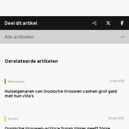
Deel dit artikel
Alle artikelen
Gerelateerde artikelen
21 okt 2025
Shownieuws
Huiseigenaren van Gooische Vrouwen cashen grof geld
met hun villa’s
24 apr 2026
Huizen
Gooische Vrouwen-actrice Susan Visser geeft forse