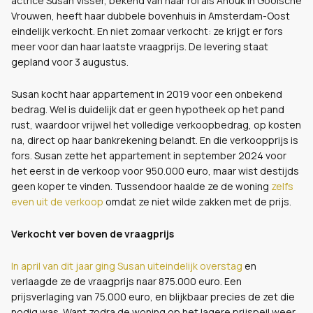
actrice Susan Visser, bekend van haar rol als Anouk in Gooische
Vrouwen, heeft haar dubbele bovenhuis in Amsterdam-Oost
eindelijk verkocht. En niet zomaar verkocht: ze krijgt er fors
meer voor dan haar laatste vraagprijs. De levering staat
gepland voor 3 augustus.
Susan kocht haar appartement in 2019 voor een onbekend
bedrag. Wel is duidelijk dat er geen hypotheek op het pand
rust, waardoor vrijwel het volledige verkoopbedrag, op kosten
na, direct op haar bankrekening belandt. En die verkoopprijs is
fors. Susan zette het appartement in september 2024 voor
het eerst in de verkoop voor 950.000 euro, maar wist destijds
geen koper te vinden. Tussendoor haalde ze de woning
zelfs
even uit de verkoop
omdat ze niet wilde zakken met de prijs.
Verkocht ver boven de vraagprijs
In april van dit jaar ging Susan uiteindelijk overstag
en
verlaagde ze de vraagprijs naar 875.000 euro. Een
prijsverlaging van 75.000 euro, en blijkbaar precies de zet die
nodig was. Want zodra de woning op het lagere prijspeil weer