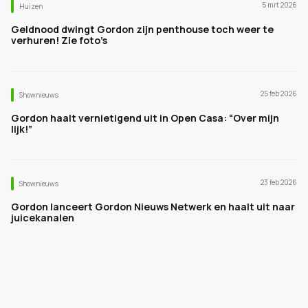
5 mrt 2026
Huizen
Geldnood dwingt Gordon zijn penthouse toch weer te
verhuren! Zie foto’s
25 feb 2026
Shownieuws
Gordon haalt vernietigend uit in Open Casa: “Over mijn
lijk!”
23 feb 2026
Shownieuws
Gordon lanceert Gordon Nieuws Netwerk en haalt uit naar
juicekanalen