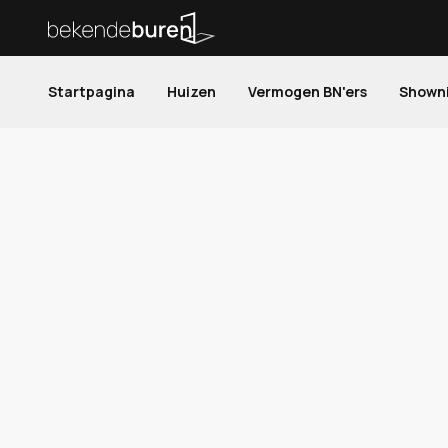
Startpagina
Huizen
Vermogen BN'ers
Shown