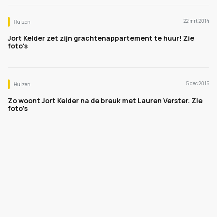
22 mrt 2014
Huizen
Jort Kelder zet zijn grachtenappartement te huur! Zie
foto's
5 dec 2015
Huizen
Zo woont Jort Kelder na de breuk met Lauren Verster. Zie
foto's